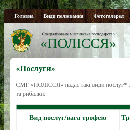
Головна
Види полювання
Фотогалерея
Спеціалізоване мисливське господарство
«ПОЛІССЯ»
«Послуги»
СМГ «ПОЛІССЯ» надає такі види послуг* з
та рибалки:
Вид послуг/вага трофею
Тр