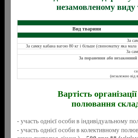
незамовленому виду
Вид тварини
За са
За самку кабана вагою 80 кг і більше (свиноматку яка мал
За са
За поранення або незаконний 
са
(незалежно від в
Вартість організації
полювання склад
- участь однієї особи в індивідуальному п
- участь однієї особи в колективному полю