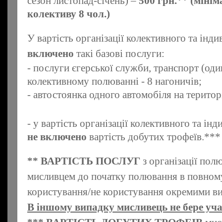
сезон листопад-січень) –
500 грн.** (міні
колективу 8 чол.)
У вартість організації колективного та ін
включено
такі базові послуги:
- послуги єгерської служби, транспорт (од
колективному полюванні - 8 нагоничів;
- автостоянка одного автомобіля на територ
- у вартість організації колективного та і
не включено
вартість добутих трофеїв.***
** ВАРТІСТЬ ПОСЛУГ
з організації пол
мисливцем до початку полювання в повному
користування/не користування окремими ви
В іншому випадку мисливець не бере уча