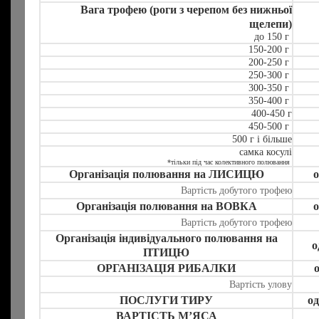
Вага трофею (роги з черепом без нижньої
щелепи)
до 150 г
150-200 г
200-250 г
250-300 г
300-350 г
350-400 г
400-450 г
450-500 г
500 г і більше
самка косулі
*тільки під час колективного полювання
Організація полювання на ЛИСИЦЮ
о
Вартість добутого трофею
Організація полювання на
ВОВКА
о
Вартість добутого трофею
Організація індивідуального полювання на
о
ПТИЦЮ
ОРГАНІЗАЦІЯ РИБАЛКИ
о
Вартість улову
ПОСЛУГИ ТИРУ
од
ВАРТІСТЬ М’ЯСА