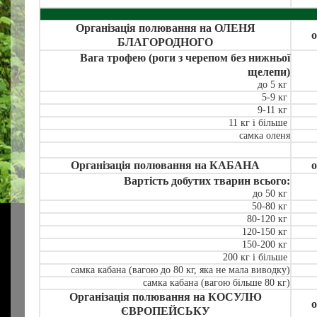
Організація полювання на ОЛЕНЯ
о
БЛАГОРОДНОГО
Вага трофею (роги з черепом без нижньої
щелепи)
до 5 кг
5-9 кг
9-11 кг
11 кг і більше
самка оленя
Організація полювання на КАБАНА
о
Вартість добутих тварин всього:
до 50 кг
50-80 кг
80-120 кг
120-150 кг
150-200 кг
200 кг і більше
самка кабана (вагою до 80 кг, яка не мала виводку)
самка кабана (вагою більше 80 кг)
Організація полювання на КОСУЛЮ
о
ЄВРОПЕЙСЬКУ