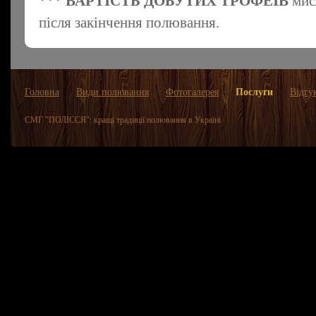
​*** ВАРТІСТЬ ДОБУТИХ ТРОФЕІВ
мис
після закінчення полювання.
Головна
Види полювання
Фотогалерея
Послуги
Відгу
СМГ "ПОЛІССЯ": кращі традиції полювання в Україні